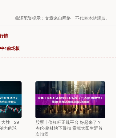
鼎泽配资提示：文章来自网络，不代表本站观点。
格行情
其中4前场板
分大胜，29
股票十倍杠杆正规平台 好起来了？
统治力的球
杰伦·格林快下暴扣 贡献太阳生涯首
次扣篮