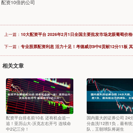
配资10倍的公司
上一篇：
10大配资平台 2026年2月1日全国主要批发市场龙眼葡萄价
下一篇：
专业股票配资利息 活力十足！考德威尔9中6贡献12分11板 
相关文章
配资平台排名前10名 还有机会追一
国内最大的证券公司 24
追！亚历山大-沃克左右开弓 连续命
分血洗!12胜1负，最有
中2记三分！
队，王朝球队将诞生